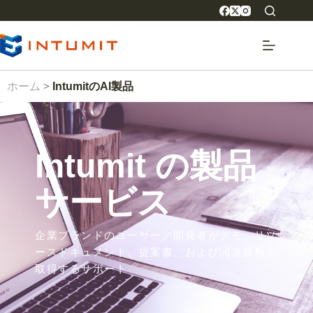
ホーム
>
IntumitのAI製品
Intumit の製品
サービス
企業ブランドのユーザー／開発者がデモ、リソ
ースドキュメント、提案書、および関連資料を
取得するサポート