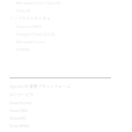
Microsoft Azure OpenAI
OpenAI
インフラストラクチャ
Amazon AWS
Google Cloud (GCP)
Microsoft Azure
NVIDIA
製品・サービス
Agentic AI 管理プラットフォーム
STTサービス
SmartRobot
Smart365
SmartBC
SmartKMS