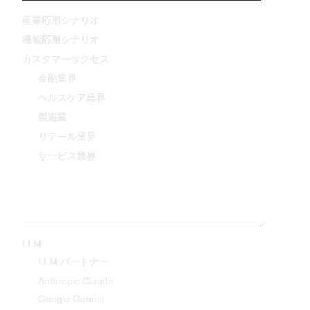
産業応用シナリオ
機能応用シナリオ
カスタマーサクセス
金融業界
ヘルスケア業界
製造業
リテール業界
サービス業界
テクノロジー
LLM
LLM パートナー
Anthropic Claude
Google Gemini