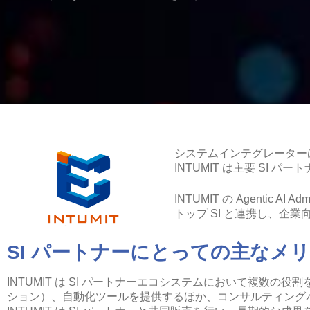
システムインテグレーター
INTUMIT は主要 SI
INTUMIT の Agentic
トップ SI と連携し、企
SI パートナーにとっての主なメ
INTUMIT は SI パートナーエコシステムにおいて複数の役割を担っ
ション）、自動化ツールを提供するほか、コンサルティングパー