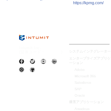
https://kpmg.com/
AIアプリケーション
Intumit Inc.
システムインテグレーター
(証券コード：
7547:TT
)
エンタープライズアプリケ
ーション
Adobe
Microsoft 365
Salesforce
SAP
Oracle
垂直アプリケーション
Amadeus