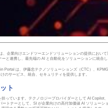
は、企業向けエンドツーエンドソリューションの提供において
 パートナーと連携し、最先端の AI と自動化をソリューションに統合
 AI Admin Portal は、伊藤忠テクノソリューションズ（CTC）、KP
業向けのサービス、統合、セキュリティを提供します。
リット
ています。テクノロジープロバイダーとして AI Copilot、AI Age
トナーとして、SI が企業向けの高付加価値 AI ソリュー