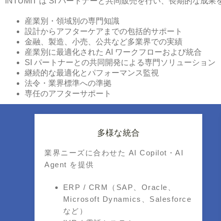
INTUMIT は SI パートナーと共同販売を行い、長期的
産業別・領域別の専門知識
設計からアフターケアまでの包括的サポート
金融、製造、小売、公共など多業界での実績
産業別に最適化された AI ワークフローおよび統合
SI パートナーとの共同開発による専門ソリューション
継続的な最適化とパフォーマンス監視
法令・業界標準への準拠
専任のアフターサポート
多様な統合
業界ニーズに合わせた AI Copilot・AI
Agent を提供
ERP / CRM（SAP、Oracle、
Microsoft Dynamics、Salesforce
など）