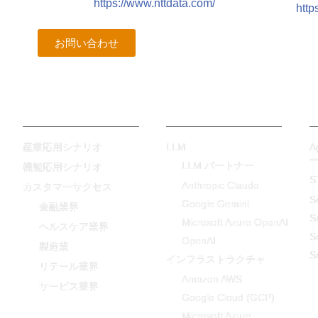
https://www.nttdata.com/
http
お問い合わせ
-
テクノロジー
LLM
産業応用シナリオ
A
LLM パートナー
機能応用シナリオ
S
Anthropic Claude
カスタマーサクセス
S
Google Gemini
金融業界
S
Microsoft Azure OpenAI
ヘルスケア業界
S
OpenAI
製造業
S
インフラストラクチャ
リテール業界
Amazon AWS
サービス業界
Google Cloud (GCP)
Microsoft Azure