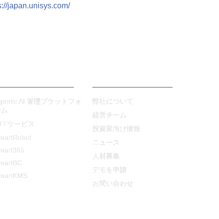
s://japan.unisys.com/
製品・サービス
Intumitについて
gentic AI 管理プラットフォ
弊社について
ーム
経営チーム
TTサービス
投資家向け情報
martRobot
ニュース
mart365
人材募集
martBC
デモを申請
martKMS
お問い合わせ