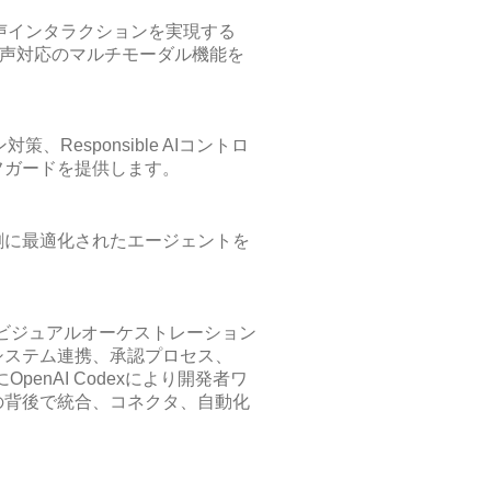
じた音声インタラクションを実現する
ン・音声対応のマルチモーダル機能を
、Responsible AIコントロ
フガードを提供します。
割に最適化されたエージェントを
基盤としたビジュアルオーケストレーション
システム連携、承認プロセス、
らにOpenAI Codexにより開発者ワ
の背後で統合、コネクタ、自動化