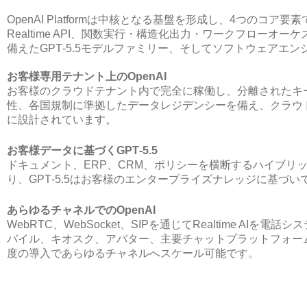
OpenAI Platformは中核となる基盤を形成し、4つのコア
Realtime API、関数実行・構造化出力・ワークフローオ
備えたGPT‑5.5モデルファミリー、そしてソフトウェアエンジ
お客様専用テナント上のOpenAI
お客様のクラウドテナント内で完全に稼働し、分離されたキ
性、各国規制に準拠したデータレジデンシーを備え、クラウ
に設計されています。
お客様データに基づくGPT‑5.5
ドキュメント、ERP、CRM、ポリシーを横断するハイブリ
り、GPT‑5.5はお客様のエンタープライズナレッジに基づい
あらゆるチャネルでのOpenAI
WebRTC、WebSocket、SIPを通じてRealtime AIを電話
バイル、キオスク、アバター、主要チャットプラットフォー
度の導入であらゆるチャネルへスケール可能です。