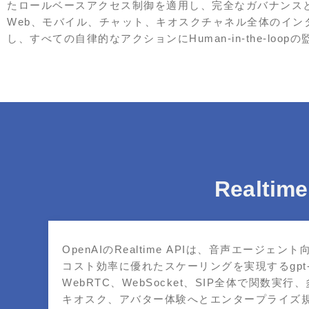
たロールベースアクセス制御を適用し、完全なガバナンス
Web、モバイル、チャット、キオスクチャネル全体のイン
し、すべての自律的なアクションにHuman‑in‑the‑loo
Realti
OpenAIのRealtime APIは、音声エージェント向
コスト効率に優れたスケーリングを実現するgpt‑
WebRTC、WebSocket、SIP全体で関
キオスク、アバター体験へとエンタープライズ