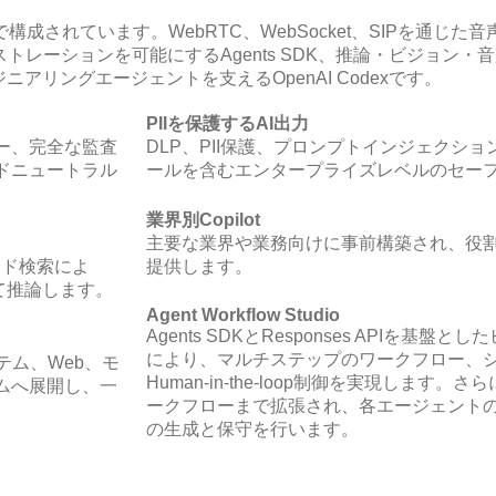
要素で構成されています。WebRTC、WebSocket、SIPを通
ーケストレーションを可能にするAgents SDK、推論・ビジョ
ニアリングエージェントを支えるOpenAI Codexです。
PIIを保護するAI出力
ー、完全な監査
DLP、PII保護、プロンプトインジェクション対策
ドニュートラル
ールを含むエンタープライズレベルのセー
業界別Copilot
主要な業界や業務向けに事前構築され、役
ッド検索によ
提供します。
て推論します。
Agent Workflow Studio
Agents SDKとResponses APIを
により、マルチステップのワークフロー、
システム、Web、モ
Human-in-the-loop制御を実現します。さ
ムへ展開し、一
ークフローまで拡張され、各エージェント
の生成と保守を行います。