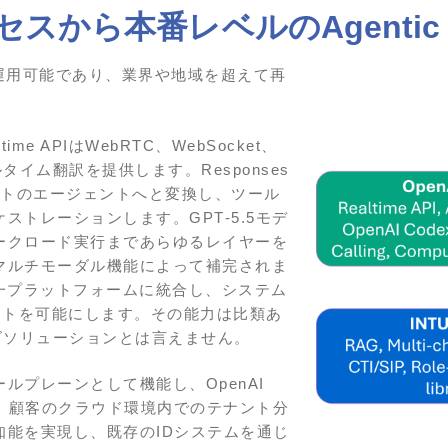
スから本番レベルのAgentic 
全に運用可能であり、業界や地域を超えて再
e APIはWebRTC、WebSocket、
イム翻訳を提供します。Responses
ァーストのエージェントへと変換し、ツール
トレーションします。GPT‑5.5モデ
ークロード実行まであらゆるレイヤーを
マルチモーダル機能によって補完されま
を同一プラットフォームに統合し、システム
ントを可能にします。その能力は比類あ
ズソリューションとは言えません。
ルプレーンとして機能し、OpenAI
ます。顧客のクラウド環境内でのテナント分
能を実現し、既存のIDシステムを通じ