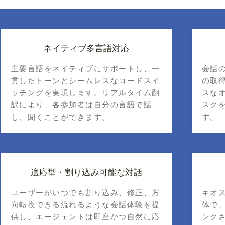
ネイティブ多言語対応
主要言語をネイティブにサポートし、一
会話
貫したトーンとシームレスなコードスイ
の取
ッチングを実現します。リアルタイム翻
スな
訳により、各参加者は自分の言語で話
スク
し、聞くことができます。
す。
適応型・割り込み可能な対話
ユーザーがいつでも割り込み、修正、方
キオ
向転換できる流れるような会話体験を提
体で
供し、エージェントは即座かつ自然に応
ンク