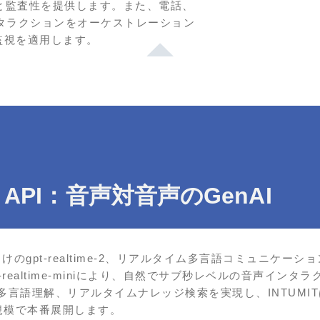
と監査性を提供します。また、電話、
タラクションをオーケストレーション
pの監視を適用します。
me API：音声対音声のGenAI
けのgpt‑realtime‑2、リアルタイム多言語コミュニケーション向けのg
realtime‑miniにより、自然でサブ秒レベルの音声インタ
数実行、多言語理解、リアルタイムナレッジ検索を実現し、INTU
規模で本番展開します。