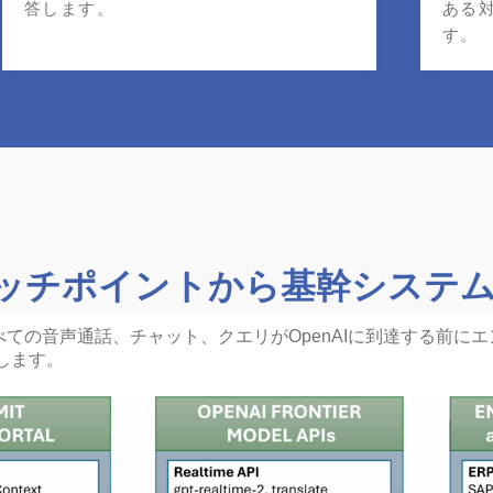
答します。
ある
す。
ッチポイントから基幹システ
し、すべての音声通話、チャット、クエリがOpenAIに到達する前
します。