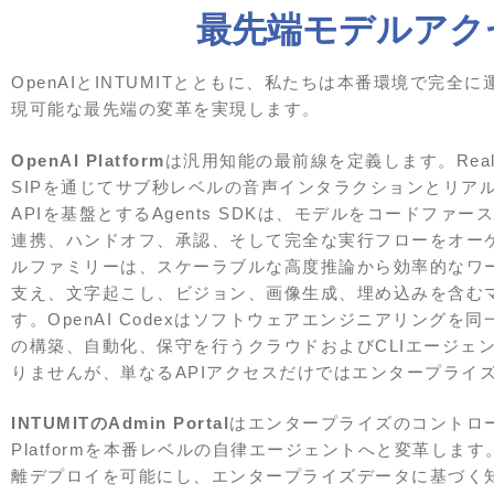
最先端モデルアクセ
OpenAIとINTUMITとともに、私たちは本番環境で完
現可能な最先端の変革を実現します。
OpenAI Platform
は汎用知能の最前線を定義します。Realtim
SIPを通じてサブ秒レベルの音声インタラクションとリアルタ
APIを基盤とするAgents SDKは、モデルをコードフ
連携、ハンドオフ、承認、そして完全な実行フローをオーケス
ルファミリーは、スケーラブルな高度推論から効率的なワ
支え、文字起こし、ビジョン、画像生成、埋め込みを含む
す。OpenAI Codexはソフトウェアエンジニアリング
の構築、自動化、保守を行うクラウドおよびCLIエージェ
りませんが、単なるAPIアクセスだけではエンタープライ
INTUMITのAdmin Portal
はエンタープライズのコントロー
Platformを本番レベルの自律エージェントへと変革し
離デプロイを可能にし、エンタープライズデータに基づく知