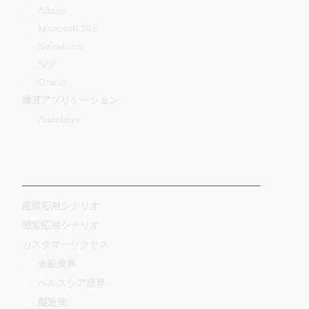
Adobe
Microsoft 365
Salesforce
SAP
Oracle
垂直アプリケーション
Amadeus
-
産業応用シナリオ
機能応用シナリオ
カスタマーサクセス
金融業界
ヘルスケア業界
製造業