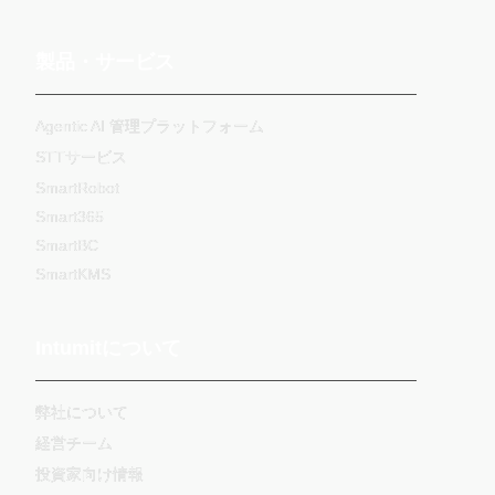
製品・サービス
Agentic AI 管理プラットフォーム
STTサービス
SmartRobot
Smart365
SmartBC
SmartKMS
Intumitについて
弊社について
経営チーム
投資家向け情報