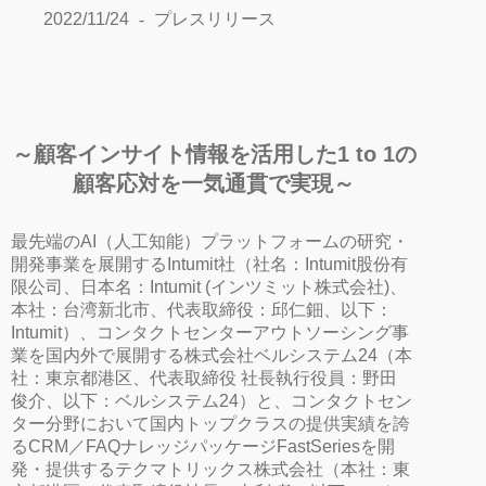
2022/11/24
プレスリリース
～顧客インサイト情報を活用した1 to 1の
顧客応対を一気通貫で実現～
最先端のAI（人工知能）プラットフォームの研究・
開発事業を展開するIntumit社（社名：Intumit股份有
限公司、日本名：Intumit (インツミット株式会社)、
本社：台湾新北市、代表取締役：邱仁鈿、以下：
Intumit）、コンタクトセンターアウトソーシング事
業を国内外で展開する株式会社ベルシステム24（本
社：東京都港区、代表取締役 社長執行役員：野田
俊介、以下：ベルシステム24）と、コンタクトセン
ター分野において国内トップクラスの提供実績を誇
るCRM／FAQナレッジパッケージFastSeriesを開
発・提供するテクマトリックス株式会社（本社：東