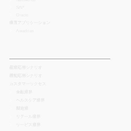
SAP
Oracle
垂直アプリケーション
Amadeus
-
産業応用シナリオ
機能応用シナリオ
カスタマーサクセス
金融業界
ヘルスケア業界
製造業
リテール業界
サービス業界