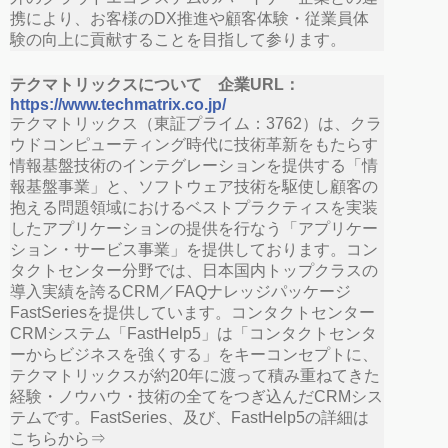
携により、お客様のDX推進や顧客体験・従業員体
験の向上に貢献することを目指して参ります。
テクマトリックスについて 企業URL：
https://www.techmatrix.co.jp/
テクマトリックス（東証プライム：3762）は、クラ
ウドコンピューティング時代に技術革新をもたらす
情報基盤技術のインテグレーションを提供する「情
報基盤事業」と、ソフトウェア技術を駆使し顧客の
抱える問題領域におけるベストプラクティスを実装
したアプリケーションの提供を行なう「アプリケー
ション・サービス事業」を提供しております。コン
タクトセンター分野では、日本国内トップクラスの
導入実績を誇るCRM／FAQナレッジパッケージ
FastSeriesを提供しています。コンタクトセンター
CRMシステム「FastHelp5」は「コンタクトセンタ
ーからビジネスを強くする」をキーコンセプトに、
テクマトリックスが約20年に渡って積み重ねてきた
経験・ノウハウ・技術の全てをつぎ込んだCRMシス
テムです。FastSeries、及び、FastHelp5の詳細は
こちらから⇒