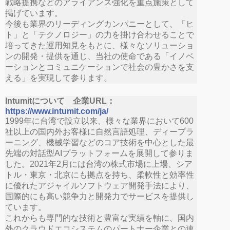
戦略提携などのアライアンス強化を重点施策として
掲げています。
今後も業界のリーディングカンパニーとして、「ヒ
ト」と「テクノロジー」の力を掛け合わせることで
培ってきた運用知見をもとに、様々なソリューショ
ンの開発・提供を通じ、当社の使命である「イノベ
ーションとコミュニケーションで社会の豊かさを支
える」を実現して参ります。
Intumitについて 企業URL：
https://www.intumit.com/ja/
1999年に台湾で設立以来、様々な業界において600
社以上の国内外お客様に自然言語処理、ディープラ
ーニング、機械学習などのコア技術を中心とした最
先端の対話型AIプラットフォームを展開して参りま
した。2021年2月には台湾の株式市場に上場、シア
トル・東京・北京にも拠点を持ち、柔軟性と効率性
に優れたアジャイルソフトウェア開発手法により、
国際的にも高い競争力と開発力でサービスを提供し
ています。
これからも専門的な技術と豊富な実績を軸に、国内
外のクラウドエコシステムのパートナー企業との連