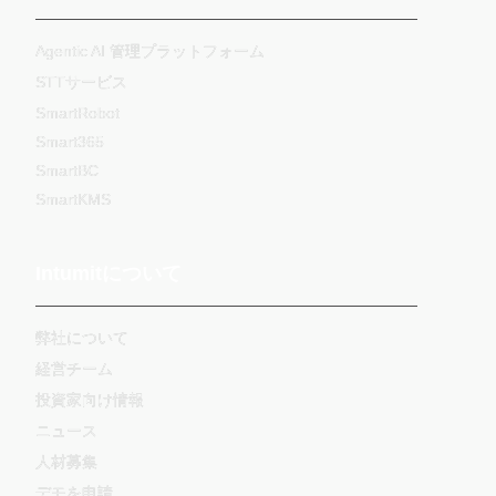
Agentic AI 管理プラットフォーム
STTサービス
SmartRobot
Smart365
SmartBC
SmartKMS
Intumitについて
弊社について
経営チーム
投資家向け情報
ニュース
人材募集
デモを申請