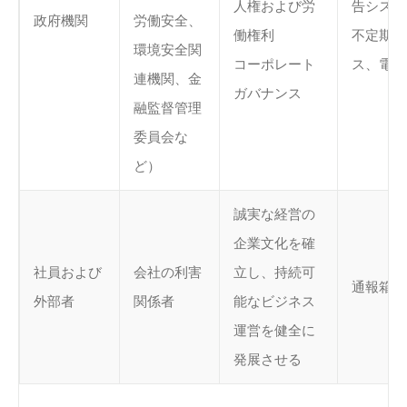
人権および労
告システ
政府機関
労働安全、
働権利
不定期の
環境安全関
コーポレート
ス、電子
連機関、金
ガバナンス
融監督管理
委員会な
ど）
誠実な経営の
企業文化を確
社員および
会社の利害
立し、持続可
通報箱
外部者
関係者
能なビジネス
運営を健全に
発展させる