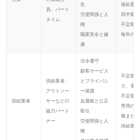
生
福祉委員
員、パート
労使関係と人
四半期ご
タイム
権
不定期の
職業安全と健
毎年の健
康
法令遵守
顧客サービス
不定期の
供給業者、
とプライバシ
ス、電子
アウトソー
ー保護
不定期の
供給業者
サーなどの
反腐敗と公正
専用の実
協力パート
取引
報または
ナー
労使関係と人
供給業者
権