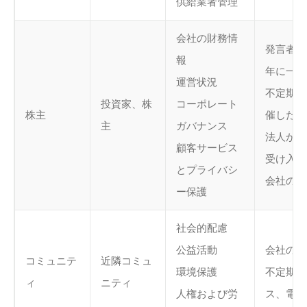
供給業者管理
会社の財務情
発言者と
報
年に一度
運営状況
不定期に
投資家、株
コーポレート
株主
催したり
主
ガバナンス
法人から
顧客サービス
受け入れ
とプライバシ
会社のウ
ー保護
社会的配慮
公益活動
会社のウ
コミュニテ
近隣コミュ
環境保護
不定期の
ィ
ニティ
人権および労
ス、電子