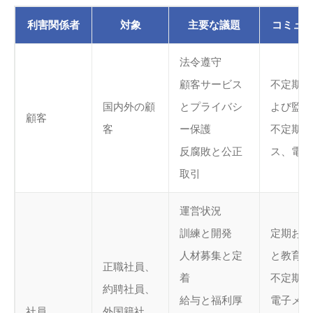
利害関係者
対象
主要な議題
コミュ
法令遵守
顧客サービス
不定期の
国内外の顧
とプライバシ
よび監査
顧客
客
ー保護
不定期の
反腐敗と公正
ス、電子
取引
運営状況
訓練と開発
定期およ
人材募集と定
と教育訓
正職社員、
着
不定期の
約聘社員、
給与と福利厚
電子メー
社員
外国籍社