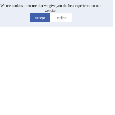
We use cookies to ensure that we give you the best experience on our
リスク管理・サステナビリティ委員会を設立しまし
website.
た。委員会のメンバーは3名で構成されており、当
Accept
Decline
社の取締役および上級経営者の指名・審査、リスク
管理およびサステナビリティ（持続可能な発展）に
関する業務の意思決定・監督を担う部門です。環境
（E）、社会（S）、コーポレートガバナンス（G）
の三大領域を対象とし、各領域におけるリスクの識
別・管理体制を構築し、会社の経営体制を強化し、
環境の持続可能性に努め、企業の社会的責任を果た
すことで、取締役会が会社・従業員・株主および利
害関係者の権益を保護する責務を履行できるように
します。
コーポレートガバナンス責任者