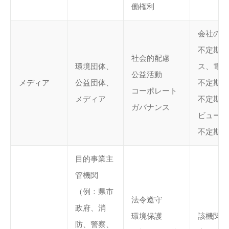
働権利
会社のウ
不定期の
社会的配慮
環境団体、
ス、電子
公益活動
メディア
公益団体、
不定期の
コーポレート
メディア
不定期の
ガバナンス
ビュー
不定期の
目的事業主
管機関
（例：県市
法令遵守
政府、消
環境保護
該機関の
防、警察、