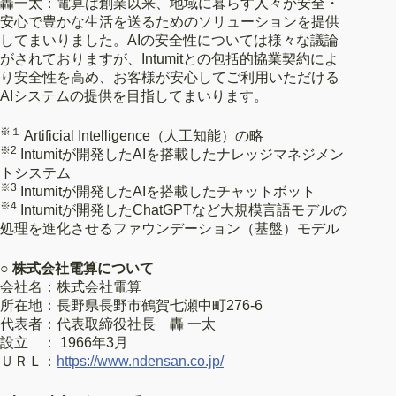
轟一太：電算は創業以来、地域に暮らす人々が安全・
安心で豊かな生活を送るためのソリューションを提供
してまいりました。AIの安全性については様々な議論
がされておりますが、Intumitとの包括的協業契約によ
り安全性を高め、お客様が安心してご利用いただける
AIシステムの提供を目指してまいります。
※１
Artificial Intelligence（人工知能）の略
※2
Intumitが開発したAIを搭載したナレッジマネジメン
トシステム
※3
Intumitが開発したAIを搭載したチャットボット
※4
Intumitが開発したChatGPTなど大規模言語モデルの
処理を進化させるファウンデーション（基盤）モデル
○ 株式会社電算について
会社名：株式会社電算
所在地：長野県長野市鶴賀七瀬中町276-6
代表者：代表取締役社長 轟 一太
設立 ： 1966年3月
ＵＲＬ：
https://www.ndensan.co.jp/