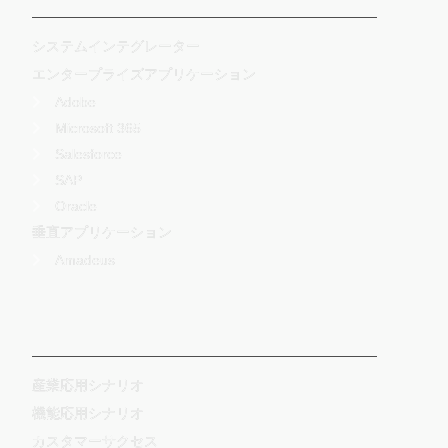
システムインテグレーター
エンタープライズアプリケーション
Adobe
Microsoft 365
Salesforce
SAP
Oracle
垂直アプリケーション
Amadeus
-
産業応用シナリオ
機能応用シナリオ
カスタマーサクセス