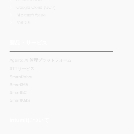
Google Cloud (GCP)
Microsoft Azure
NVIDIA
製品・サービス
Agentic AI 管理プラットフォーム
STTサービス
SmartRobot
Smart365
SmartBC
SmartKMS
Intumitについて