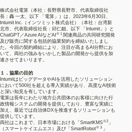
株式会社電算（本社：長野県長野市、代表取締役社
長：轟 一太、以下 「電算」）は、2023年6月30日、
Intumit Inc.（インツミット株式会社）（本社：台湾新
北市、代表取締役社長：邱仁鈿、以下 「Intumit」）と
※１
ChatGPT／Azure AIなどAI
関連商品の共同研究開発
及び販売に関する包括的協業契約を締結いたしまし
た。今回の契約締結により、注目が高まるAI分野にお
いて、両社の強みをいかした製品の開発から提供を加
速させてまいります。
１．協業の目的
IntumitはビッグデータやAIを活用したソリューション
において500社を超える導入実績があり、高度なAI技術
と深い知見を有しています。
電算は長年にわたり地方公共団体のお客様に向けた行
政情報システムの開発を提供しており、豊富な実績に
加え、最近では自治体DXを推進するソリューションも
提供しています。
※2
両社はこれまで、日本市場における「SmartKMS
」
※３
（スマートケイエムエス）及び「SmartRobot
」