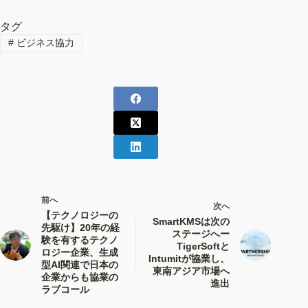
タグ
#
ビジネス協力
前へ
次へ
【テクノロジーの
SmartKMSは次の
先駆け】20年の経
ステージへー
験を有するテクノ
TigerSoftと
ロジー企業、生成
Intumitが協業し、
型AI関連で日本の
東南アジア市場へ
企業からも協業の
進出
ラブコール