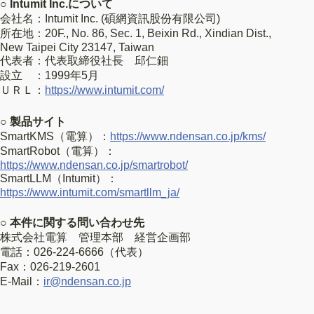
○ Intumit Inc.について
会社名：Intumit Inc. (碩網資訊股份有限公司)
所在地：20F., No. 86, Sec. 1, Beixin Rd., Xindian Dist.,
New Taipei City 23147, Taiwan
代表者：代表取締役社長 邱仁鈿
設立 ：1999年5月
ＵＲＬ：
https://www.intumit.com/
○ 製品サイト
SmartKMS（電算）：
https://www.ndensan.co.jp/kms/
SmartRobot（電算）：
https://www.ndensan.co.jp/smartrobot/
SmartLLM（Intumit）：
https://www.intumit.com/smartllm_ja/
○ 本件に関する問い合わせ先
株式会社電算 管理本部 経営企画部
電話：026-224-6666（代表）
Fax：026-219-2601
E-Mail：
ir@ndensan.co.jp