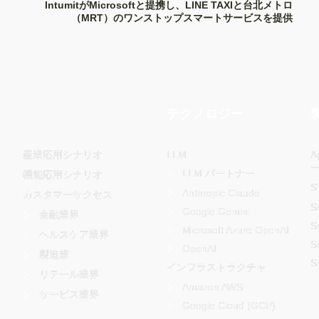
IntumitがMicrosoftと提携し、LINE TAXIと台北メトロ
（MRT）のワンストップスマートサービスを提供
-
テクノロジー
LLM
産業応用シナリオ
A
LLM パートナー
機能応用シナリオ
S
Anthropic Claude
カスタマーサクセス
S
Google Gemini
金融業界
S
Microsoft Azure OpenAI
ヘルスケア業界
S
OpenAI
製造業
S
インフラストラクチャ
リテール業界
Amazon AWS
サービス業界
Google Cloud (GCP)