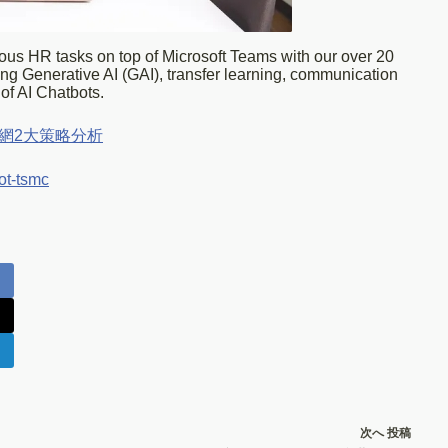
s HR tasks on top of Microsoft Teams with our over 20
ing Generative AI (GAI), transfer learning, communication
of AI Chatbots.
網2大策略分析
ot-tsmc
次へ
投稿