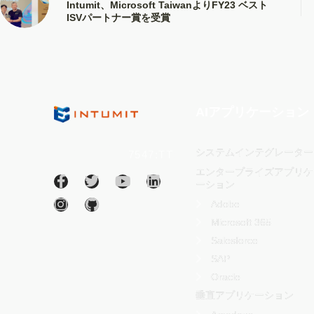
Intumit、Microsoft TaiwanよりFY23 ベスト
ISVパートナー賞を受賞
AIアプリケーション
Intumit Inc.
システムインテグレーター
(証券コード：
7547:TT
)
エンタープライズアプリケ
ーション
Adobe
Microsoft 365
Salesforce
SAP
Oracle
垂直アプリケーション