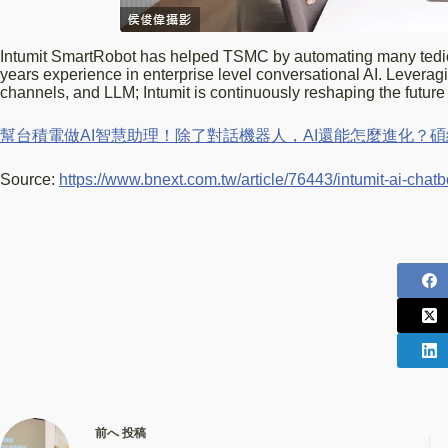
Intumit SmartRobot has helped TSMC by automating many tediou
years experience in enterprise level conversational AI. Leverag
channels, and LLM; Intumit is continuously reshaping the future 
幫台積電做AI智慧助理！除了對話機器人，AI還能怎麼進化？碩
Source:
https://www.bnext.com.tw/article/76443/intumit-ai-chatb
前へ
投稿