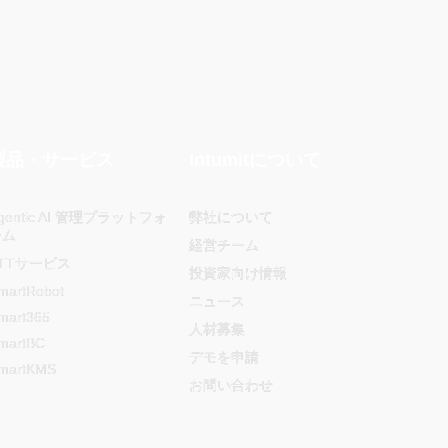
製品・サービス
Intumitについて
gentic AI 管理プラットフォ
弊社について
ーム
経営チーム
TTサービス
投資家向け情報
martRobot
ニュース
mart365
人材募集
martBC
デモを申請
martKMS
お問い合わせ