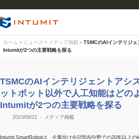
ホーム
>
ニュース
>
メディア掲載
>
TSMCのAIインテリ
Intumitが2つの主要戦略を探る
TSMCのAIインテリジェントア
ットボット以外で人工知能はどの
Intumitが2つの主要戦略を探る
2023/08/21
メディア掲載
Intumit SmartRobotは、企業向け会話型AI分野での20年以上